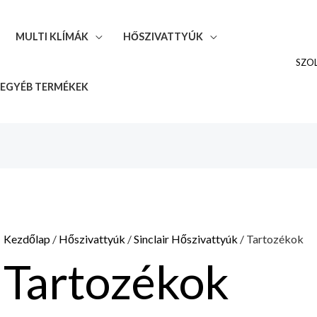
MULTI KLÍMÁK
HŐSZIVATTYÚK
SZO
EGYÉB TERMÉKEK
Kezdőlap
/
Hőszivattyúk
/
Sinclair Hőszivattyúk
/ Tartozékok
Tartozékok