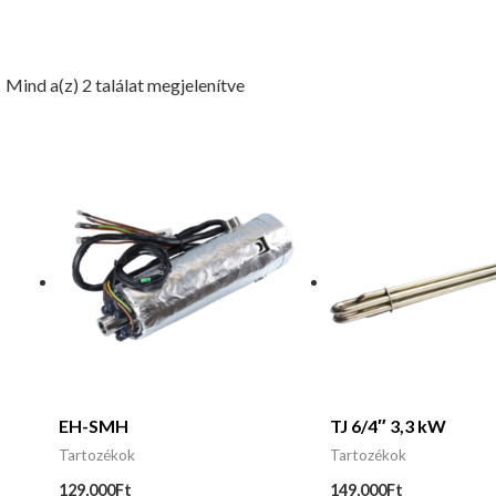
Mind a(z) 2 találat megjelenítve
EH-SMH
TJ 6/4″ 3,3 kW
Tartozékok
Tartozékok
129,000
Ft
149,000
Ft