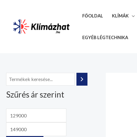
Skip
to
FŐOLDAL
KLÍMÁK
content
EGYÉB LÉGTECHNIKA
M
M
i
a
Szűrés ár szerint
n
x
á
á
r
r