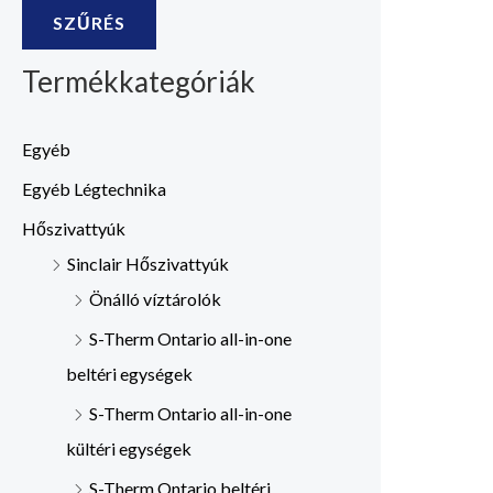
SZŰRÉS
Termékkategóriák
Egyéb
Egyéb Légtechnika
Hőszivattyúk
Sinclair Hőszivattyúk
Önálló víztárolók
S-Therm Ontario all-in-one
beltéri egységek
S-Therm Ontario all-in-one
kültéri egységek
S-Therm Ontario beltéri