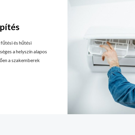
pítés
fűtési és hűtési
séges a helyszín alapos
etően a szakemberek