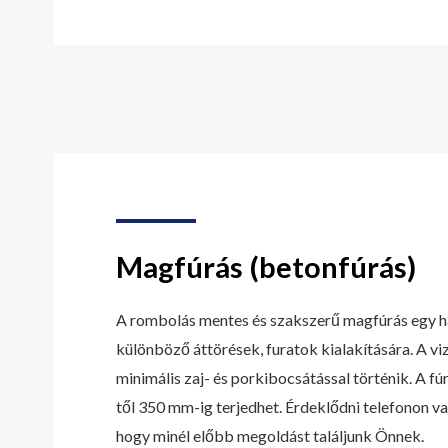
Magfúrás (betonfúrás)
A rombolás mentes és szakszerű magfúrás egy 
különböző áttörések, furatok kialakítására. A viz
minimális zaj- és porkibocsátással történik. A 
től 350 mm-ig terjedhet. Érdeklődni telefonon va
hogy minél előbb megoldást találjunk Önnek.