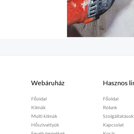
Webáruház
Hasznos li
Főoldal
Főoldal
Klímák
Rólunk
Multi klímák
Szolgáltatások
Hőszivattyúk
Kapcsolat
Egyéb termékek
Kosár