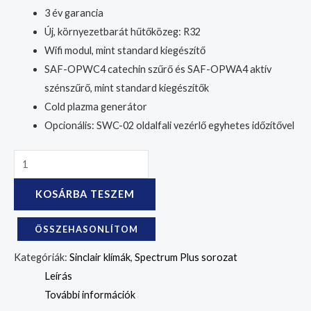
3 év garancia
Új, környezetbarát hűtőközeg: R32
Wifi modul, mint standard kiegészítő
SAF-OPWC4 catechin szűrő és SAF-OPWA4 aktív
szénszűrő, mint standard kiegészítők
Cold plazma generátor
Opcionális: SWC-02 oldalfali vezérlő egyhetes időzítővel
KOSÁRBA TESZEM
ÖSSZEHASONLÍTOM
Kategóriák:
Sinclair klímák
,
Spectrum Plus sorozat
Leírás
További információk