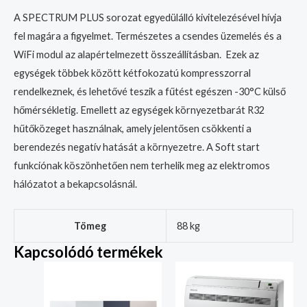
A SPECTRUM PLUS sorozat egyedülálló kivitelezésével hívja
fel magára a figyelmet. Természetes a csendes üzemelés és a
WiFi modul az alapértelmezett összeállításban. Ezek az
egységek többek között kétfokozatú kompresszorral
rendelkeznek, és lehetővé teszik a fűtést egészen -30°C külső
hőmérsékletig. Emellett az egységek környezetbarát R32
hűtőközeget használnak, amely jelentősen csökkenti a
berendezés negatív hatását a környezetre. A Soft start
funkciónak köszönhetően nem terhelik meg az elektromos
hálózatot a bekapcsolásnál.
Tömeg
88 kg
Kapcsolódó termékek