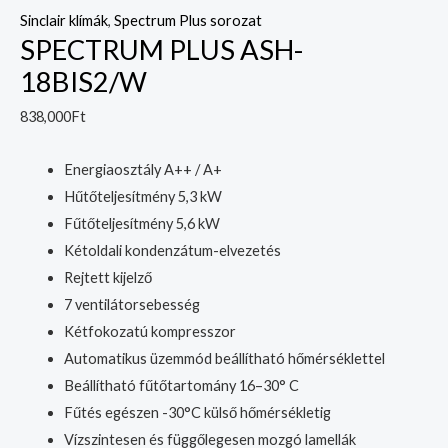
Sinclair klímák
,
Spectrum Plus sorozat
SPECTRUM PLUS ASH-
18BIS2/W
838,000
Ft
Energiaosztály A++ / A+
Hűtőteljesítmény 5,3 kW
Fűtőteljesítmény 5,6 kW
Kétoldali kondenzátum-elvezetés
Rejtett kijelző
7 ventilátorsebesség
Kétfokozatú kompresszor
Automatikus üzemmód beállítható hőmérséklettel
Beállítható fűtőtartomány 16–30° C
Fűtés egészen -30°C külső hőmérsékletig
Vízszintesen és függőlegesen mozgó lamellák