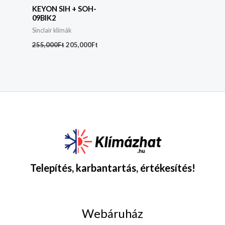
KEYON SIH + SOH-
09BIK2
Sinclair klímák
255,000
Ft
205,000
Ft
Telepítés, karbantartás, értékesítés!
Webáruház