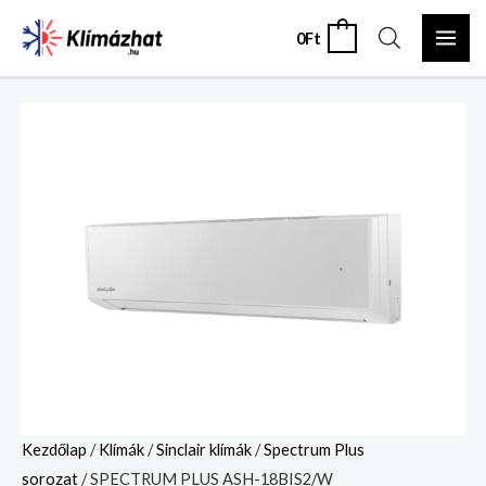
Skip
MAI
0
Ft
0
to
ME
content
SPECTRUM
PLUS
ASH-
18BIS2/W
mennyiség
Kezdőlap
/
Klímák
/
Sinclair klímák
/
Spectrum Plus
sorozat
/ SPECTRUM PLUS ASH-18BIS2/W