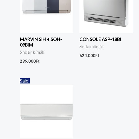
MARVIN SIH + SOH-
CONSOLE ASP-18BI
09BIM
Sinclair klímák
Sinclair klímák
624,000
Ft
299,000
Ft
Original
Current
Sale!
price
price
was:
is:
255,000Ft.
205,000Ft.