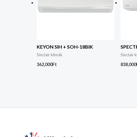
KEYON SIH + SOH-18BIK
SPECT
Sinclair klímák
Sinclair 
362,000
Ft
838,000