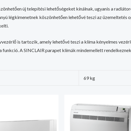
önhetően új telepítési lehetőségeket kínálnak, ugyanis a radiátor
tirányú légkimenetnek köszönhetően lehetővé teszi az üzemeltetés 
elti.
vvezérlő is tartozik, amely lehetővé teszi a klíma kényelmes vezé
ra funkció. A SINCLAIR parapet klímák mindemellett rendelkeznek 
69 kg