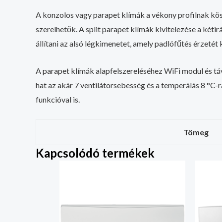
A konzolos vagy parapet klímák a vékony profilnak kösz
szerelhetők. A split parapet klímák kivitelezése a ké
állítani az alsó légkimenetet, amely padlófűtés érzetét k
A parapet klímák alapfelszereléséhez WiFi modul és tá
hat az akár 7 ventilátorsebesség és a temperálás 8 °C-
funkcióval is.
Tömeg
Kapcsolódó termékek