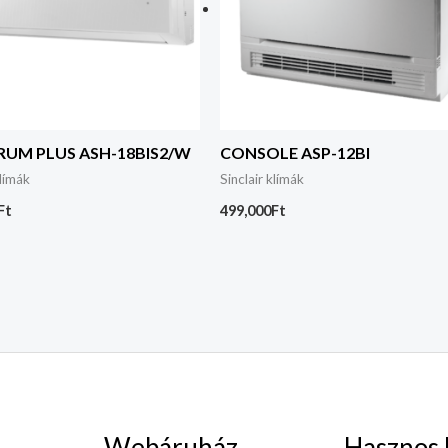
RUM PLUS ASH-18BIS2/W
CONSOLE ASP-12BI
klímák
Sinclair klímák
Ft
499,000
Ft
Webáruház
Hasznos 