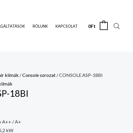
0
Ft
0
LGÁLTATÁSOK
RÓLUNK
KAPCSOLAT
air klímák
/
Console sorozat
/ CONSOLE ASP-18BI
 klímák
P-18BI
y A++ / A+
5,2 kW