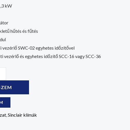
5,3 kW
átor
letű hűtés és fűtés
dul
li vezérlő SWC-02 egyhetes időzítővel
ti vezérlő és egyhetes időzítő SCC-16 vagy SCC-36
SZEM
OM
zat
,
Sinclair klímák