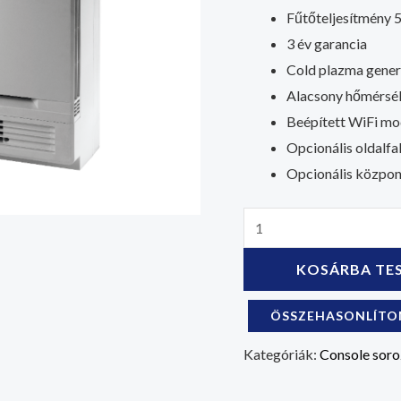
Fűtőteljesítmény 
3 év garancia
Cold plazma gener
Alacsony hőmérsék
Beépített WiFi mo
Opcionális oldalfa
Opcionális közpon
KOSÁRBA TE
ÖSSZEHASONLÍT
Kategóriák:
Console soro