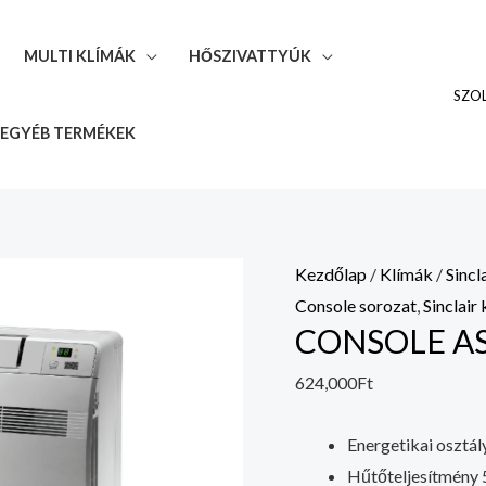
mennyiség
MULTI KLÍMÁK
HŐSZIVATTYÚK
SZO
EGYÉB TERMÉKEK
CONSOLE
Kezdőlap
/
Klímák
/
Sincl
ASP-
Console sorozat
,
Sinclair
CONSOLE AS
18BI
mennyiség
624,000
Ft
Energetikai osztál
Hűtőteljesítmény 