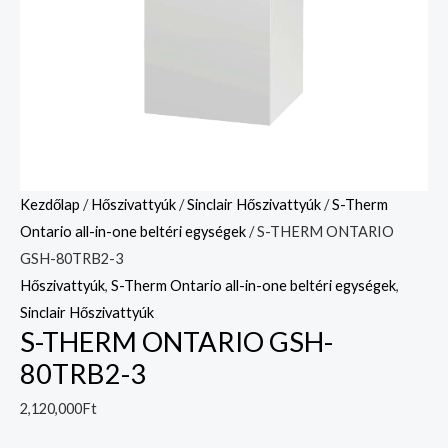
Kezdőlap
/
Hőszivattyúk
/
Sinclair Hőszivattyúk
/
S-Therm
Ontario all-in-one beltéri egységek
/ S-THERM ONTARIO
GSH-80TRB2-3
Hőszivattyúk
,
S-Therm Ontario all-in-one beltéri egységek
,
Sinclair Hőszivattyúk
S-THERM ONTARIO GSH-
80TRB2-3
2,120,000
Ft