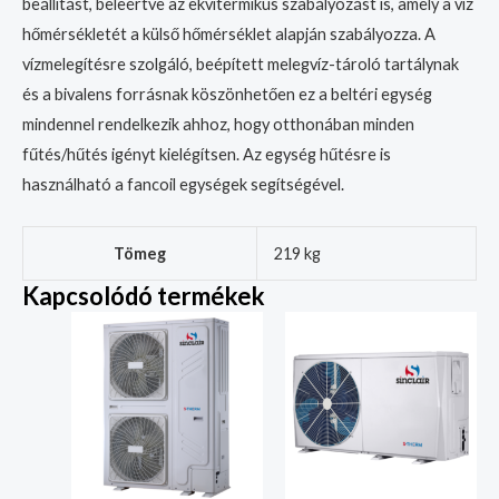
beállítást, beleértve az ekvitermikus szabályozást is, amely a víz
hőmérsékletét a külső hőmérséklet alapján szabályozza. A
vízmelegítésre szolgáló, beépített melegvíz-tároló tartálynak
és a bivalens forrásnak köszönhetően ez a beltéri egység
mindennel rendelkezik ahhoz, hogy otthonában minden
fűtés/hűtés igényt kielégítsen. Az egység hűtésre is
használható a fancoil egységek segítségével.
Tömeg
219 kg
Kapcsolódó termékek