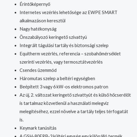
Érintőképernyő
Internetes vezérlés lehetősége az EWPE SMART
alkalmazáson keresztül
Nagy hatékonyság
Önszabályozó keringető szivattyú
Integrált tágulási tartály és biztonsági szelep
Equitherm vezérlés, referencia – szobahőmérséklet
szerinti vezérlés, vagy termosztátvezérlés
Csendes üzemmód
Háromutas szelep a beltéri egységben
Beépített 3 vagy 6 kW-os elektromos patron
Az új, 2. változat keringető szivattyút és külső hőcserélőt
is tartalmaz közvetlenül a használati melegvíz
melegítéséhez, ezzel növelve a tartály teljes térfogatát
is.
Keymark tanúsítás
A GSH-80ERB-3 kültéri egység egy különálló termék.