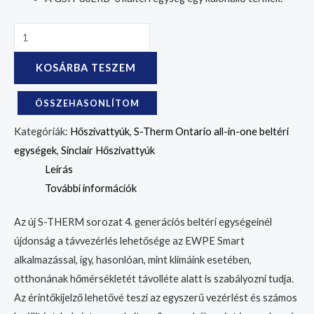
KOSÁRBA TESZEM
ÖSSZEHASONLÍTOM
Kategóriák:
Hőszivattyúk
,
S-Therm Ontario all-in-one beltéri
egységek
,
Sinclair Hőszivattyúk
Leírás
További információk
Az új S-THERM sorozat 4. generációs beltéri egységeinél
újdonság a távvezérlés lehetősége az EWPE Smart
alkalmazással, így, hasonlóan, mint klímáink esetében,
otthonának hőmérsékletét távolléte alatt is szabályozni tudja.
Az érintőkijelző lehetővé teszi az egyszerű vezérlést és számos