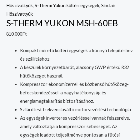
Hőszivattyúk
,
S-Therm Yukon kültéri egységek
,
Sinclair
Hőszivattyúk
S-THERM YUKON MSH-60EB
810,000
Ft
Kompakt méretű kültéri egységek a könnyű telepítéshez
és szállításhoz
A készülék környezetbarát, alacsony GWP értékű R32
hűtőközeget használ.
Kompresszor ekonomizerrel és közbenső hűtőközeg-
befecskendezéssel a nagy hatékonyság és
energiamegtakarítás biztosításához.
Szilárdtest frekvenciaváltó motorvezérlési technológia
Az egységek inverteres vezérléssel vannak felszerelve,
amely változtatja a kompresszor sebességét. Az
egységek leadott teljesítménye pontosan a fűtési