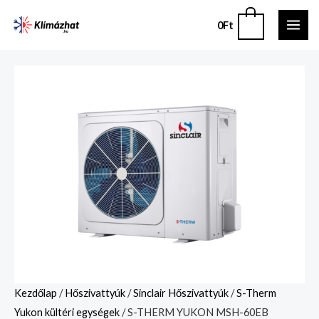
Skip
MAI
0
0
Ft
to
ME
content
S-
THERM
YUKON
MSH-
60EB
mennyiség
Kezdőlap
/
Hőszivattyúk
/
Sinclair Hőszivattyúk
/
S-Therm
Yukon kültéri egységek
/ S-THERM YUKON MSH-60EB