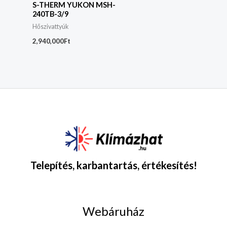
S-THERM YUKON MSH-
240TB-3/9
Hőszivattyúk
2,940,000
Ft
Telepítés, karbantartás, értékesítés!
Webáruház