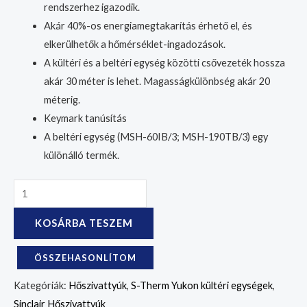
rendszerhez igazodik.
Akár 40%-os energiamegtakarítás érhető el, és
elkerülhetők a hőmérséklet-ingadozások.
A kültéri és a beltéri egység közötti csővezeték hossza
akár 30 méter is lehet. Magasságkülönbség akár 20
méterig.
Keymark tanúsítás
A beltéri egység (MSH-60IB/3; MSH-190TB/3) egy
különálló termék.
KOSÁRBA TESZEM
ÖSSZEHASONLÍTOM
Kategóriák:
Hőszivattyúk
,
S-Therm Yukon kültéri egységek
,
Sinclair Hőszivattyúk