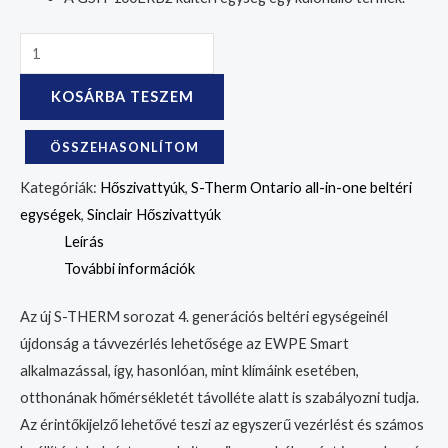
KOSÁRBA TESZEM
ÖSSZEHASONLÍTOM
Kategóriák:
Hőszivattyúk
,
S-Therm Ontario all-in-one beltéri
egységek
,
Sinclair Hőszivattyúk
Leírás
További információk
Az új S-THERM sorozat 4. generációs beltéri egységeinél
újdonság a távvezérlés lehetősége az EWPE Smart
alkalmazással, így, hasonlóan, mint klímáink esetében,
otthonának hőmérsékletét távolléte alatt is szabályozni tudja.
Az érintőkijelző lehetővé teszi az egyszerű vezérlést és számos