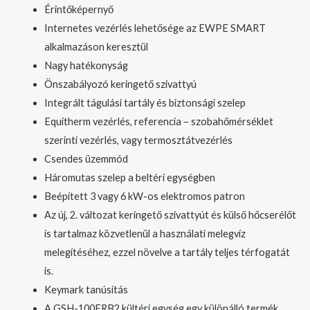
Érintőképernyő
Internetes vezérlés lehetősége az EWPE SMART
alkalmazáson keresztül
Nagy hatékonyság
Önszabályozó keringető szivattyú
Integrált tágulási tartály és biztonsági szelep
Equitherm vezérlés, referencia – szobahőmérséklet
szerinti vezérlés, vagy termosztátvezérlés
Csendes üzemmód
Háromutas szelep a beltéri egységben
Beépített 3 vagy 6 kW-os elektromos patron
Az új, 2. változat keringető szivattyút és külső hőcserélőt
is tartalmaz közvetlenül a használati melegvíz
melegítéséhez, ezzel növelve a tartály teljes térfogatát
is.
Keymark tanúsítás
A GSH-100ERB2 kültéri egység egy különálló termék.