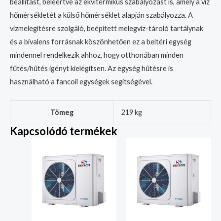
beállítást, beleértve az ekvitermikus szabályozást is, amely a víz
hőmérsékletét a külső hőmérséklet alapján szabályozza. A
vízmelegítésre szolgáló, beépített melegvíz-tároló tartálynak
és a bivalens forrásnak köszönhetően ez a beltéri egység
mindennel rendelkezik ahhoz, hogy otthonában minden
fűtés/hűtés igényt kielégítsen. Az egység hűtésre is
használható a fancoil egységek segítségével.
Tömeg
219 kg
Kapcsolódó termékek