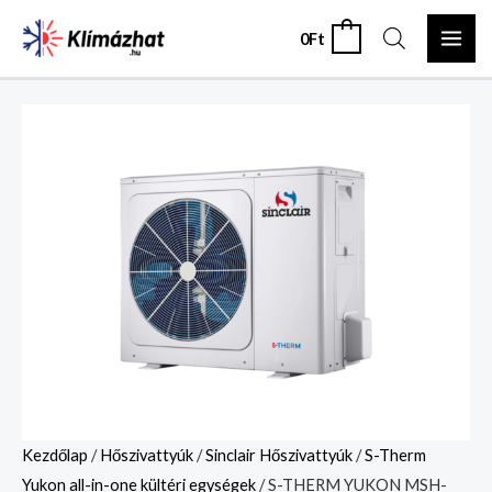
Skip
MAI
0
Ft
0
to
ME
content
S-
THERM
YUKON
MSH-
60EB
mennyiség
Kezdőlap
/
Hőszivattyúk
/
Sinclair Hőszivattyúk
/
S-Therm
Yukon all-in-one kültéri egységek
/ S-THERM YUKON MSH-