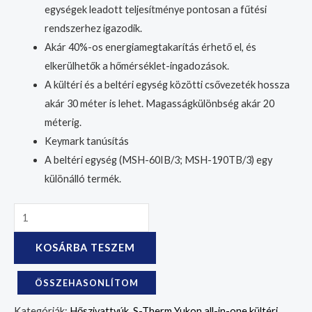
egységek leadott teljesítménye pontosan a fűtési
rendszerhez igazodik.
Akár 40%-os energiamegtakarítás érhető el, és
elkerülhetők a hőmérséklet-ingadozások.
A kültéri és a beltéri egység közötti csővezeték hossza
akár 30 méter is lehet. Magasságkülönbség akár 20
méterig.
Keymark tanúsítás
A beltéri egység (MSH-60IB/3; MSH-190TB/3) egy
különálló termék.
KOSÁRBA TESZEM
ÖSSZEHASONLÍTOM
Kategóriák:
Hőszivattyúk
,
S-Therm Yukon all-in-one kültéri