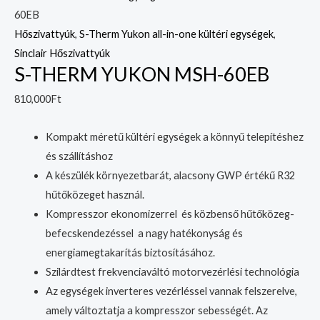
60EB
Hőszivattyúk
,
S-Therm Yukon all-in-one kültéri egységek
,
Sinclair Hőszivattyúk
S-THERM YUKON MSH-60EB
810,000
Ft
Kompakt méretű kültéri egységek a könnyű telepítéshez
és szállításhoz
A készülék környezetbarát, alacsony GWP értékű R32
hűtőközeget használ.
Kompresszor ekonomizerrel és közbenső hűtőközeg-
befecskendezéssel a nagy hatékonyság és
energiamegtakarítás biztosításához.
Szilárdtest frekvenciaváltó motorvezérlési technológia
Az egységek inverteres vezérléssel vannak felszerelve,
amely változtatja a kompresszor sebességét. Az