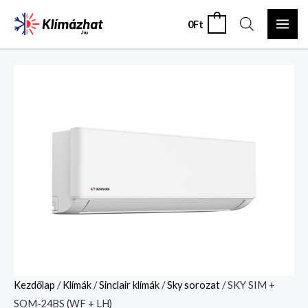
Skip
MAI
0
Ft
0
to
ME
content
SKY
SIM
+
SOM-
24BS
(WF
+
LH)
mennyiség
Kezdőlap
/
Klímák
/
Sinclair klímák
/
Sky sorozat
/ SKY SIM +
SOM-24BS (WF + LH)