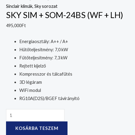
Sinclair klímák
,
Sky sorozat
SKY SIM + SOM-24BS (WF + LH)
495,000
Ft
Energiaosztály: A++ / A+
Hűtőteljesítmény: 7,0 kW
Fűtőteljesítmény: 7,3 kW
Rejtett kijelző
Kompresszor és tálcafűtés
3D légáram
WiFi modul
RG10A(D2S)/BGEF távirányító
KOSÁRBA TESZEM