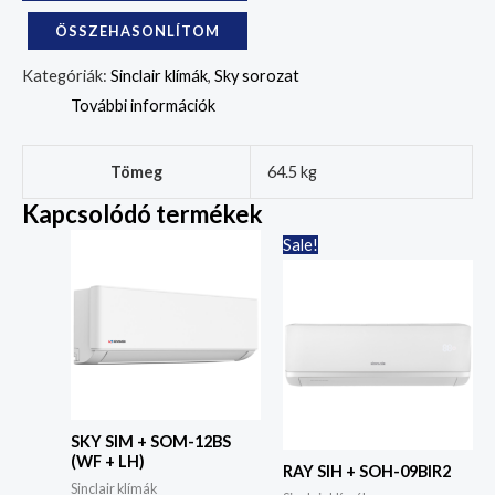
ÖSSZEHASONLÍTOM
Kategóriák:
Sinclair klímák
,
Sky sorozat
További információk
Tömeg
64.5 kg
Kapcsolódó termékek
Original
Current
Sale!
price
price
was:
is:
229,000Ft.
199,000Ft
SKY SIM + SOM-12BS
(WF + LH)
RAY SIH + SOH-09BIR2
Sinclair klímák