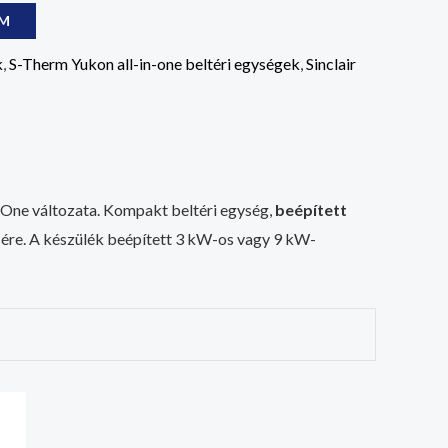
OM
k
,
S-Therm Yukon all-in-one beltéri egységek
,
Sinclair
-One változata. Kompakt beltéri egység,
beépített
ésére. A készülék beépített 3 kW-os vagy 9 kW-