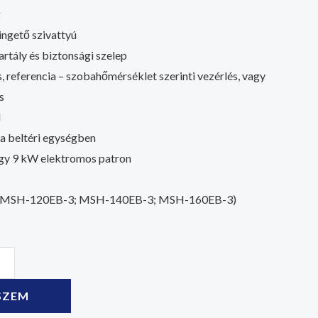
g
ngető szivattyú
tartály és biztonsági szelep
, referencia – szobahőmérséklet szerinti vezérlés, vagy
s
d
a beltéri egységben
gy 9 kW elektromos patron
ég (MSH-120EB-3; MSH-140EB-3; MSH-160EB-3)
SZEM