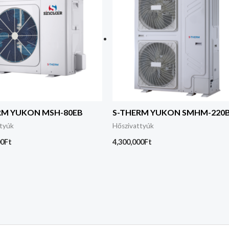
RM YUKON MSH-80EB
S-THERM YUKON SMHM-220B
ttyúk
Hőszivattyúk
00
Ft
4,300,000
Ft