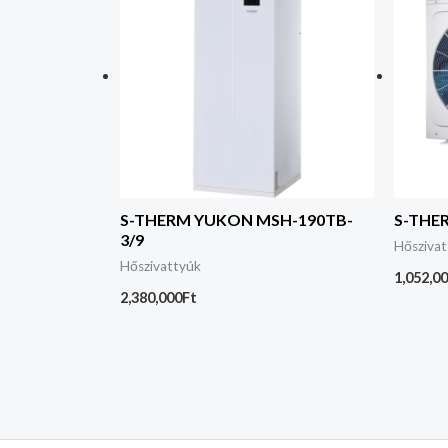
S-THERM YUKON MSH-190TB-
S-THE
3/9
Hősziva
Hőszivattyúk
1,052,0
2,380,000
Ft