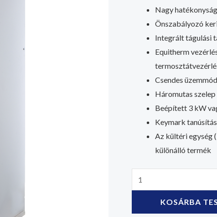
Nagy hatékonysá
Önszabályozó keri
Integrált tágulási 
Equitherm vezérlés
termosztátvezérlé
Csendes üzemmó
Háromutas szelep 
Beépített 3 kW va
Keymark tanúsítás
Az kültéri egys
különálló termék
KOSÁRBA TE