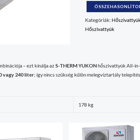
ÖSSZEHASONLÍT
Kategóriák:
Hőszivattyú
Hőszivattyúk
binációja – ezt kínálja az
S-THERM YUKON
hőszivattyúk All-in
0 vagy 240 liter
; így nincs szükség külön melegvíztartály telepít
178 kg