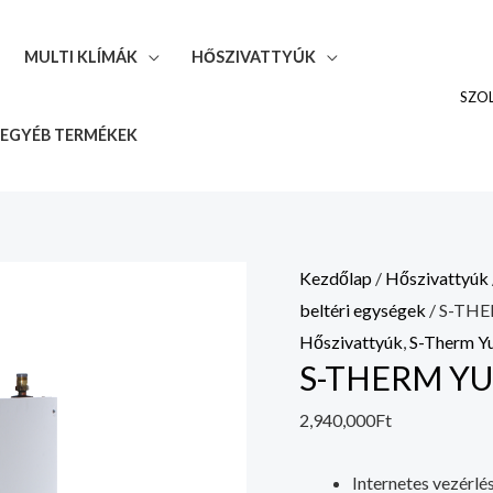
MSH-
MULTI KLÍMÁK
HŐSZIVATTYÚK
240TB-
3/9
SZO
mennyiség
EGYÉB TERMÉKEK
S-
Kezdőlap
/
Hőszivattyúk
THERM
beltéri egységek
/ S-TH
YUKON
Hőszivattyúk
,
S-Therm Yu
S-THERM YU
MSH-
240TB-
2,940,000
Ft
3/9
mennyiség
Internetes vezérlé