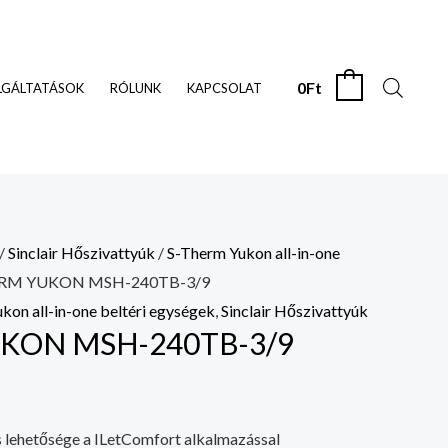
0
Ft
0
LGÁLTATÁSOK
RÓLUNK
KAPCSOLAT
/
Sinclair Hőszivattyúk
/
S-Therm Yukon all-in-one
ERM YUKON MSH-240TB-3/9
kon all-in-one beltéri egységek
,
Sinclair Hőszivattyúk
KON MSH-240TB-3/9
s lehetősége a ILetComfort alkalmazással