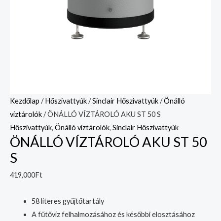
Kezdőlap
/
Hőszivattyúk
/
Sinclair Hőszivattyúk
/
Önálló
víztárolók
/ ÖNÁLLÓ VÍZTÁROLÓ AKU ST 50 S
Hőszivattyúk
,
Önálló víztárolók
,
Sinclair Hőszivattyúk
ÖNÁLLÓ VÍZTÁROLÓ AKU ST 50
S
419,000
Ft
58 literes gyűjtőtartály
A fűtővíz felhalmozásához és későbbi elosztásához