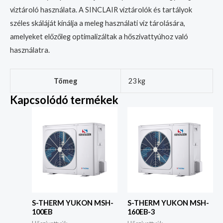
víztároló használata. A SINCLAIR víztárolók és tartályok
széles skáláját kínálja a meleg használati víz tárolására,
amelyeket előzőleg optimalizáltak a hőszivattyúhoz való
használatra.
Tömeg
23 kg
Kapcsolódó termékek
S-THERM YUKON MSH-
S-THERM YUKON MSH-
100EB
160EB-3