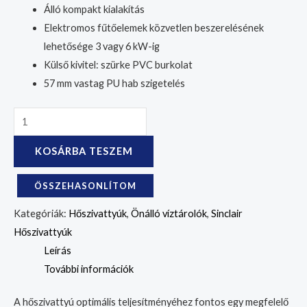
Álló kompakt kialakítás
Elektromos fűtőelemek közvetlen beszerelésének
lehetősége 3 vagy 6 kW-ig
Külső kivitel: szürke PVC burkolat
57 mm vastag PU hab szigetelés
KOSÁRBA TESZEM
ÖSSZEHASONLÍTOM
Kategóriák:
Hőszivattyúk
,
Önálló víztárolók
,
Sinclair
Hőszivattyúk
Leírás
További információk
A hőszivattyú optimális teljesítményéhez fontos egy megfelelő