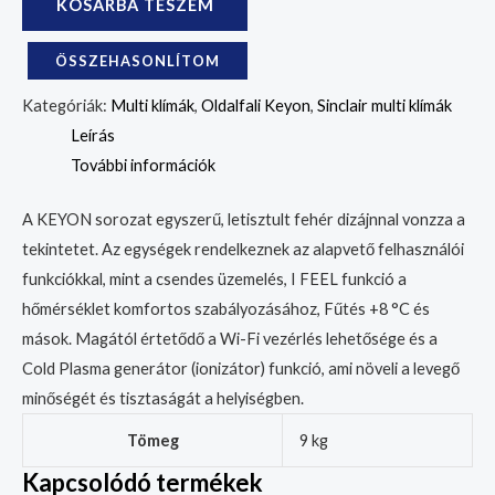
KOSÁRBA TESZEM
ÖSSZEHASONLÍTOM
Kategóriák:
Multi klímák
,
Oldalfali Keyon
,
Sinclair multi klímák
Leírás
További információk
A KEYON sorozat egyszerű, letisztult fehér dizájnnal vonzza a
tekintetet. Az egységek rendelkeznek az alapvető felhasználói
funkciókkal, mint a csendes üzemelés, I FEEL funkció a
hőmérséklet komfortos szabályozásához, Fűtés +8 °C és
mások. Magától értetődő a Wi-Fi vezérlés lehetősége és a
Cold Plasma generátor (ionizátor) funkció, ami növeli a levegő
minőségét és tisztaságát a helyiségben.
Tömeg
9 kg
Kapcsolódó termékek