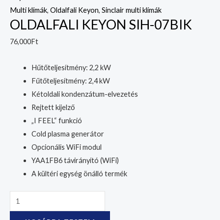
Multi klímák
,
Oldalfali Keyon
,
Sinclair multi klímák
OLDALFALI KEYON SIH-07BIK
76,000
Ft
Hűtőteljesítmény: 2,2 kW
Fűtőteljesítmény: 2,4 kW
Kétoldali kondenzátum-elvezetés
Rejtett kijelző
„I FEEL“ funkció
Cold plasma generátor
Opcionális WiFi modul
YAA1FB6 távirányító (WiFi)
A kültéri egység önálló termék