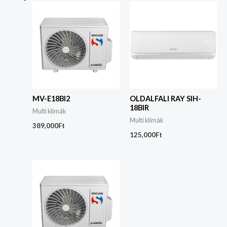
MV-E18BI2
OLDALFALI RAY SIH-
18BIR
Multi klímák
Multi klímák
389,000
Ft
125,000
Ft