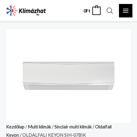
Skip
MAI
0
Ft
0
to
ME
content
OLDALFALI
KEYON
SIH-
07BIK
mennyiség
Kezdőlap
/
Multi klímák
/
Sinclair multi klímák
/
Oldalfali
Keyon
/ OLDALFALI KEYON SIH-07BIK