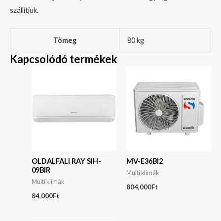
szállítjuk.
Tömeg
80 kg
Kapcsolódó termékek
OLDALFALI RAY SIH-
MV-E36BI2
09BIR
Multi klímák
Multi klímák
804,000
Ft
84,000
Ft