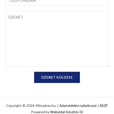
s
i
e
n
l
l
Ü
é
c
e
z
v
í
f
e
*
m
o
n
*
n
e
s
t
z
*
á
m
*
ÜZENET KÜLDÉSE
Copyright © 2026 Klimazhat.hu. |
Adatvédelmi nyilatkozat
|
ÁSZF
Powered by
Weboldal Készítés IO