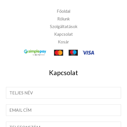
Főoldal
Rólunk
Szolgáltatások
Kapcsolat
Kosár
Kapcsolat
T
e
l
E
j
m
e
a
T