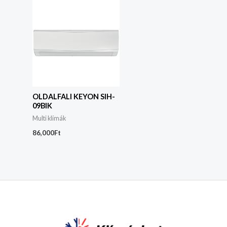
OLDALFALI KEYON SIH-
09BIK
Multi klímák
86,000
Ft