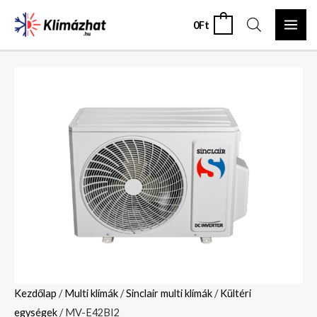
Skip
MAI
0
Ft
0
to
ME
content
MV-
E42BI2
mennyiség
Kezdőlap
/
Multi klímák
/
Sinclair multi klímák
/
Kültéri
egységek
/ MV-E42BI2