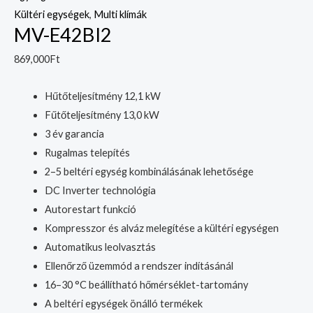
Kültéri egységek
,
Multi klímák
MV-E42BI2
869,000
Ft
Hűtőteljesítmény 12,1 kW
Fűtőteljesítmény 13,0 kW
3 év garancia
Rugalmas telepítés
2–5 beltéri egység kombinálásának lehetősége
DC Inverter technológia
Autorestart funkció
Kompresszor és alváz melegítése a kültéri egységen
Automatikus leolvasztás
Ellenőrző üzemmód a rendszer indításánál
16–30 °C beállítható hőmérséklet-tartomány
A beltéri egységek önálló termékek