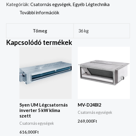
Kategóriák:
Csatornás egységek
,
Egyéb Légtechnika
További információk
Tömeg
36 kg
Kapcsolódó termékek
Syen UM Légcsatornás
MV-D24BI2
inverter 5 kW klíma
Csatornás egységek
szett
269,000
Ft
Csatornás egységek
616,000
Ft