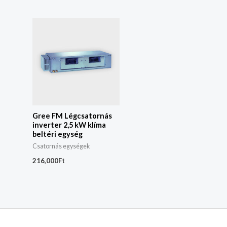
Gree FM Légcsatornás
inverter 2,5 kW klíma
beltéri egység
Csatornás egységek
216,000
Ft