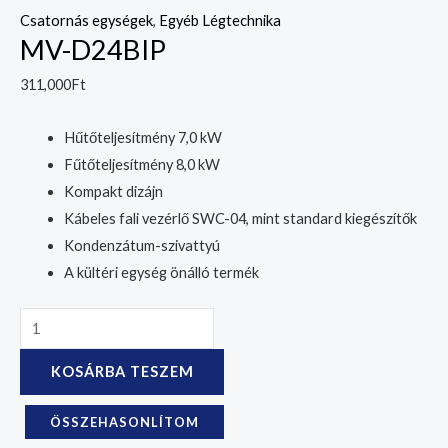
Csatornás egységek
,
Egyéb Légtechnika
MV-D24BIP
311,000
Ft
Hűtőteljesítmény 7,0 kW
Fűtőteljesítmény 8,0 kW
Kompakt dizájn
Kábeles fali vezérlő SWC-04, mint standard kiegészítők
Kondenzátum-szivattyú
A kültéri egység önálló termék
KOSÁRBA TESZEM
ÖSSZEHASONLÍTOM