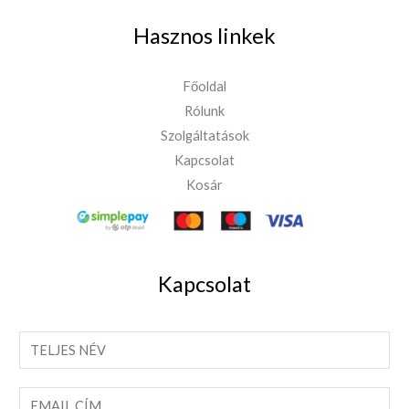
Hasznos linkek
Főoldal
Rólunk
Szolgáltatások
Kapcsolat
Kosár
Kapcsolat
T
e
l
E