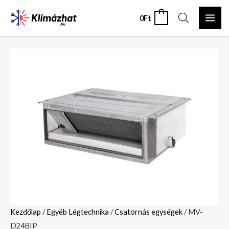
Skip
MAI
0
Ft
0
to
ME
content
MV-
D24BIP
mennyiség
Kezdőlap
/
Egyéb Légtechnika
/
Csatornás egységek
/ MV-
D24BIP