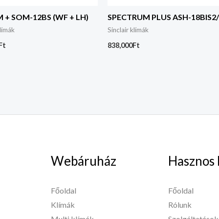
M + SOM-12BS (WF + LH)
SPECTRUM PLUS ASH-18BIS2
klímák
Sinclair klímák
Ft
838,000
Ft
Webáruház
Hasznos 
Főoldal
Főoldal
Klímák
Rólunk
Multi klímák
Szolgáltatások