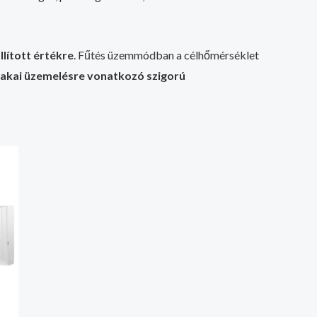
llított értékre
. Fűtés üzemmódban a célhőmérséklet
zakai üzemelésre vonatkozó szigorú