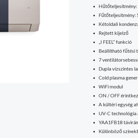
Hűtőteljesítmény:
Fűtőteljesítmény:
Kétoldali kondenz
Rejtett kijelző
„I FEEL“ funkció
Beállítható fűtési
7 ventilátorsebes
Dupla vízszintes l
Cold plasma gener
WiFi modul
ON / OFF érintkez
A kültéri egység a
UV-C technológia a
YAA1FB18 távirány
Különböző színek