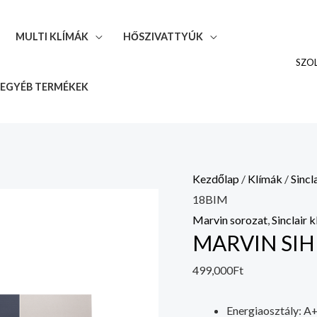
MULTI KLÍMÁK
HŐSZIVATTYÚK
SZO
EGYÉB TERMÉKEK
MARVIN
Kezdőlap
/
Klímák
/
Sincl
SIH
18BIM
+
Marvin sorozat
,
Sinclair 
MARVIN SIH
SOH-
18BIM
499,000
Ft
mennyiség
Energiaosztály: A