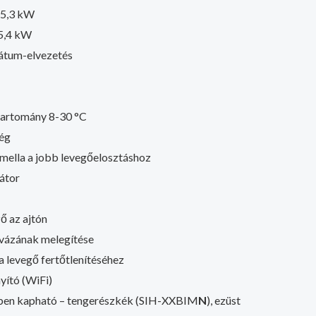
 5,3 kW
 5,4 kW
átum-elvezetés
 tartomány 8-30 °C
ség
amella a jobb levegőelosztáshoz
átor
ő az ajtón
lvázának melegítése
 levegő fertőtlenítéséhez
ító (WiFi)
ben kapható – tengerészkék (SIH-XXBIM
N
), ezüst