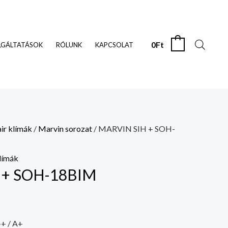
0
Ft
0
LGÁLTATÁSOK
RÓLUNK
KAPCSOLAT
air klímák
/
Marvin sorozat
/ MARVIN SIH + SOH-
klímák
 + SOH-18BIM
++ / A+