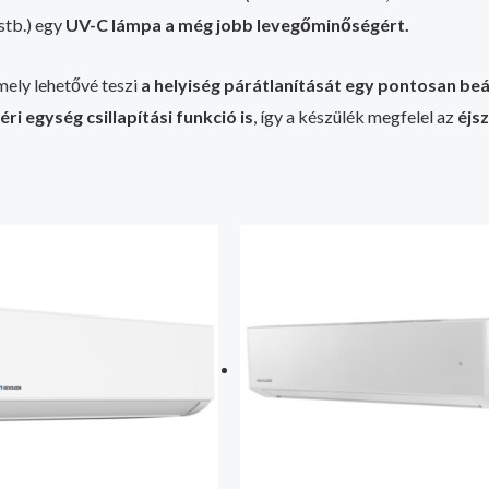
stb.) egy
UV-C lámpa a még jobb levegőminőségért.
mely lehetővé teszi
a helyiség párátlanítását egy pontosan beá
éri egység csillapítási funkció is
, így a készülék megfelel az
éjs