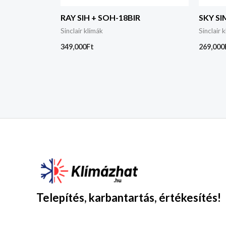
RAY SIH + SOH-18BIR
SKY SI
Sinclair klímák
Sinclair 
349,000
Ft
269,000
Telepítés, karbantartás, értékesítés!