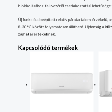
blokkolásához, fali vezérlő csatlakoztatási lehetősége 
Új funkció a beépített relatív páratartalom-érzékelő, a
8-30 °C között folyamatosan állítható. Újdonság a
kült
zajhatárértékeknek
.
Kapcsolódó termékek