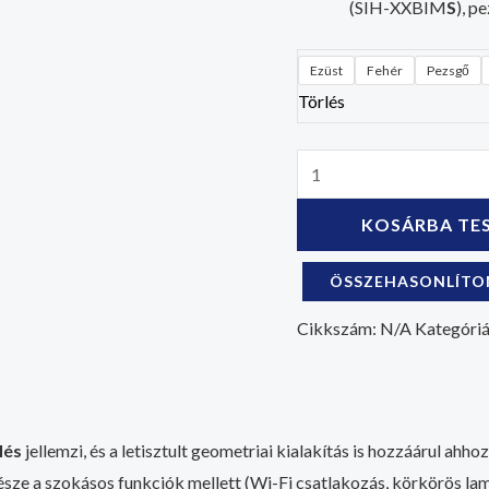
(SIH-XXBIM
S
), 
Ezüst
Fehér
Pezsgő
Törlés
KOSÁRBA TE
ÖSSZEHASONLÍT
Cikkszám:
N/A
Kategóri
lés
jellemzi, és a letisztult geometriai kialakítás is hozzáárul ah
része a szokásos funkciók mellett (Wi-Fi csatlakozás, körkörös l