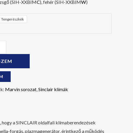
pezsgő (SIH-XXBIM
C
), fehér (SIH-XXBIM
W
)
Tengerészkék
SZEM
OM
ák:
Marvin sorozat
,
Sinclair klímák
hoz, hogy a SINCLAIR oldalfali klímaberendezések
amella-forgás, plazmagenerátor, érintkező a működés