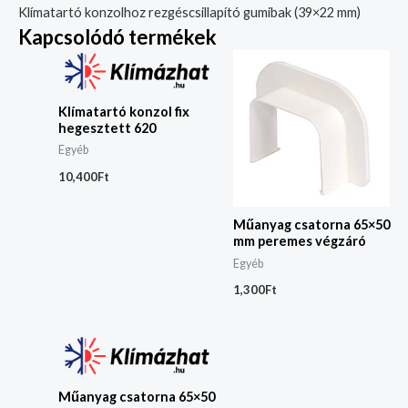
Klímatartó konzolhoz rezgéscsillapító gumibak (39×22 mm)
Kapcsolódó termékek
Klímatartó konzol fix
hegesztett 620
Egyéb
10,400
Ft
Műanyag csatorna 65×50
mm peremes végzáró
Egyéb
1,300
Ft
Műanyag csatorna 65×50