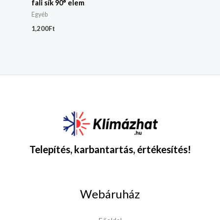
fali sík 90° elem
Egyéb
1,200
Ft
Telepítés, karbantartás, értékesítés!
Webáruház