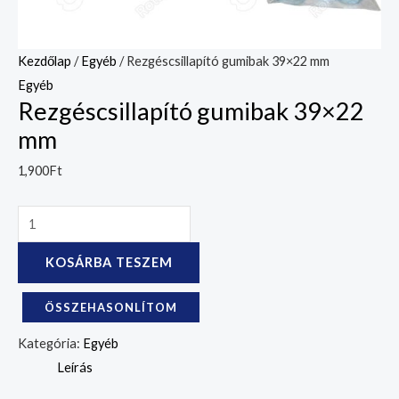
Kezdőlap
/
Egyéb
/ Rezgéscsillapító gumibak 39×22 mm
Egyéb
Rezgéscsillapító gumibak 39×22
mm
1,900
Ft
KOSÁRBA TESZEM
ÖSSZEHASONLÍTOM
Kategória:
Egyéb
Leírás