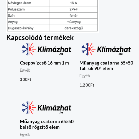
Kapcsolódó termékek
Cseppvízcső 16 mm 1 m
Műanyag csatorna 65×50
fali sík 90° elem
Egyéb
Egyéb
300
Ft
1,200
Ft
Műanyag csatorna 65×50
belső rögzítő elem
Egyéb