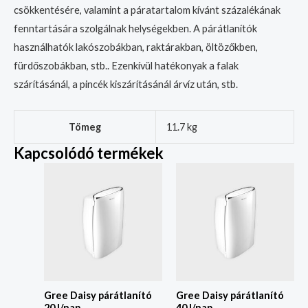
csökkentésére, valamint a páratartalom kívánt százalékának
fenntartására szolgálnak helységekben. A párátlanítók
használhatók lakószobákban, raktárakban, öltözőkben,
fürdőszobákban, stb.. Ezenkívül hatékonyak a falak
szárításánál, a pincék kiszárításánál árvíz után, stb.
Tömeg
11.7 kg
Kapcsolódó termékek
Gree Daisy párátlanító
Gree Daisy párátlanító
20 l/nap
40 l/nap