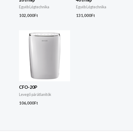
Egyéb Légtechnika
Egyéb Légtechnika
102,000
Ft
131,000
Ft
CFO-20P
Levegő párátlanítók
106,000
Ft