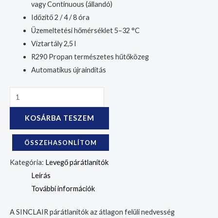
vagy Continuous (állandó)
Időzítő 2 / 4 / 8 óra
Üzemeltetési hőmérséklet 5–32 °C
Víztartály 2,5 l
R290 Propan természetes hűtőközeg
Automatikus újraindítás
KOSÁRBA TESZEM
ÖSSZEHASONLÍTOM
Kategória:
Levegő párátlanítók
Leírás
További információk
A SINCLAIR párátlanítók az átlagon felüli nedvesség