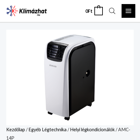
Skip
MAI
0
Ft
0
to
ME
content
AMC-
14P
mennyiség
Kezdőlap
/
Egyéb Légtechnika
/
Helyi légkondicionálók
/ AMC-
14P