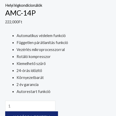
Helyi légkondicionálók
AMC-14P
222,000
Ft
Automatikus védelem funkció
Független párátlanítás funkció
Vezérlés mikroprocesszorral
Rotáló kompresszor
Kiemelhető szűrő
24-órás időzítő
Környezetbarát
2 év garancia
Autorestart funkció