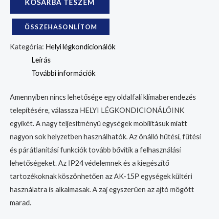
KOSÁRBA TESZEM
ÖSSZEHASONLÍTOM
Kategória:
Helyi légkondicionálók
Leírás
További információk
Amennyiben nincs lehetősége egy oldalfali klímaberendezés
telepítésére, válassza HELYI LÉGKONDICIONÁLÓINK
egyikét. A nagy teljesítményű egységek mobilitásuk miatt
nagyon sok helyzetben használhatók. Az önálló hűtési, fűtési
és párátlanítási funkciók tovább bővítik a felhasználási
lehetőségeket. Az IP24 védelemnek és a kiegészítő
tartozékoknak köszönhetően az AK-15P egységek kültéri
használatra is alkalmasak. A zaj egyszerűen az ajtó mögött
marad.