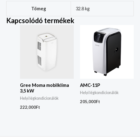
Tömeg
32.8 kg
Kapcsolódó termékek
Gree Moma mobilklíma
AMC-11P
3,5 kW
Helyi légkondicionálók
Helyi légkondicionálók
205,000
Ft
222,000
Ft